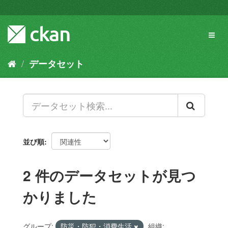
ス
キ
ッ
Toggl
プ
naviga
し
て
データセット
内
容
へ
並び順
2 件のデータセットが見つ
かりました
グループ:
防災・防犯・消費生活
組織: