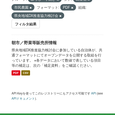
市民農園
フォーマット:
PDF
組織:
県央地域DX推進協力検討会
フィルタ結果
朝市／野菜等販売所情報
県央地域DX推進協力検討会に参加している自治体が、共
通フォーマットにてオープンデータを公開する取組を行
っています。 ※各データにおいて数値で表している項目
等の補足は、次の「補足資料」をご確認ください。
PDF
CSV
API Keyを使ってこのレジストリーにもアクセス可能です
API
(see
APIドキュメント
).