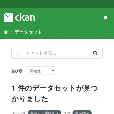
ス
キ
ッ
Toggl
プ
naviga
し
て
データセット
内
容
へ
並び順
1 件のデータセットが見つ
かりました
グループ:
暮らし・手続き
タグ:
農産物