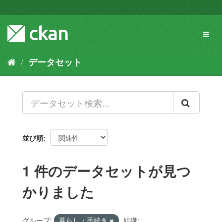
ス
キ
ッ
Toggl
プ
naviga
し
て
データセット
内
容
へ
並び順
1 件のデータセットが見つ
かりました
グループ:
暮らし・手続き
組織: