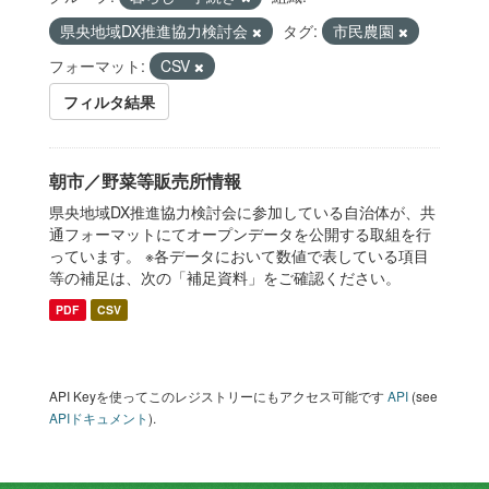
県央地域DX推進協力検討会
タグ:
市民農園
フォーマット:
CSV
フィルタ結果
朝市／野菜等販売所情報
県央地域DX推進協力検討会に参加している自治体が、共
通フォーマットにてオープンデータを公開する取組を行
っています。 ※各データにおいて数値で表している項目
等の補足は、次の「補足資料」をご確認ください。
PDF
CSV
API Keyを使ってこのレジストリーにもアクセス可能です
API
(see
APIドキュメント
).