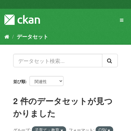
ス
キ
ッ
Toggl
プ
naviga
し
て
データセット
内
容
へ
並び順
2 件のデータセットが見つ
かりました
グループ:
子育て・教育
フォーマット:
CSV