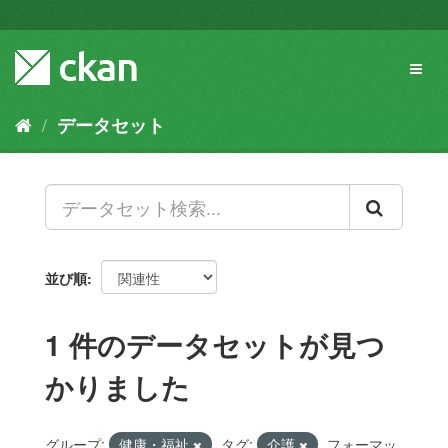
ス
キ
ッ
Toggl
プ
naviga
し
て
データセット
内
容
へ
並び順
1 件のデータセットが見つ
かりました
グループ:
健康・福祉
タグ:
介護
フォーマッ