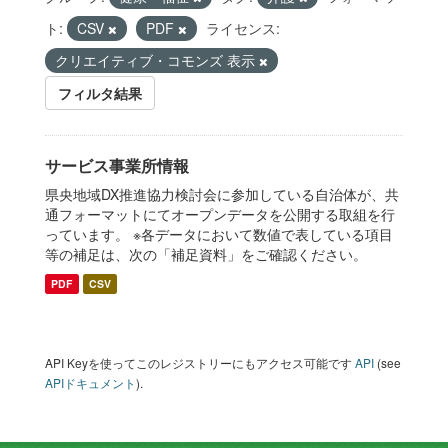
ト:
CSV
PDF
ライセンス:
クリエイティブ・コモンズ 表示
フィルタ結果
サービス事業所情報
県央地域DX推進協力検討会に参加している自治体が、共
通フォーマットにてオープンデータを公開する取組を行
っています。 ※各データにおいて数値で表している項目
等の補足は、次の「補足資料」をご確認ください。
PDF
CSV
API Keyを使ってこのレジストリーにもアクセス可能です
API
(see
APIドキュメント
).