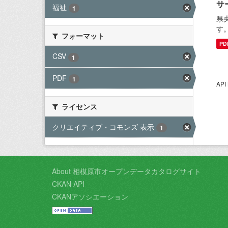
サ
福祉
1
県
す
フォーマット
PD
CSV
1
PDF
1
AP
ライセンス
クリエイティブ・コモンズ 表示
1
About 相模原市オープンデータカタログサイト
CKAN API
CKANアソシエーション