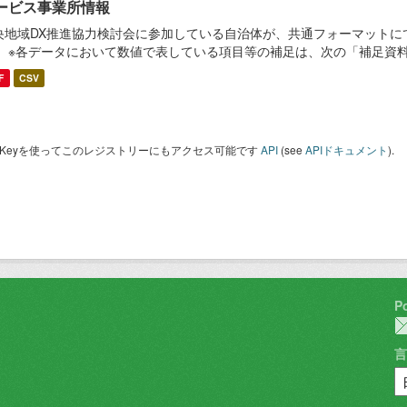
ービス事業所情報
央地域DX推進協力検討会に参加している自治体が、共通フォーマットに
。 ※各データにおいて数値で表している項目等の補足は、次の「補足資
F
CSV
I Keyを使ってこのレジストリーにもアクセス可能です
API
(see
APIドキュメント
).
P
言