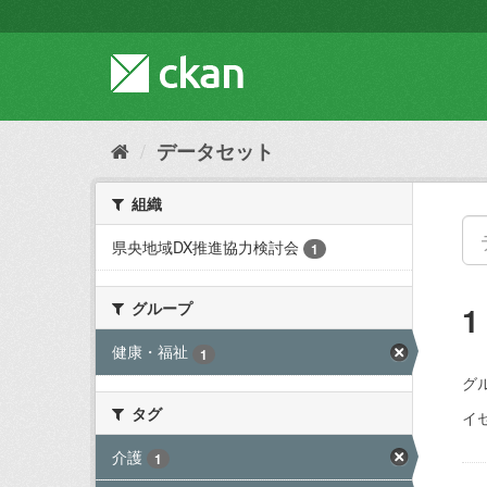
ス
キ
ッ
プ
し
て
内
データセット
容
へ
組織
県央地域DX推進協力検討会
1
グループ
健康・福祉
1
グ
タグ
イ
介護
1