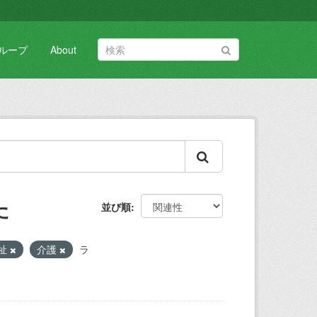
ループ
About
た
並び順
祉
介護
ラ