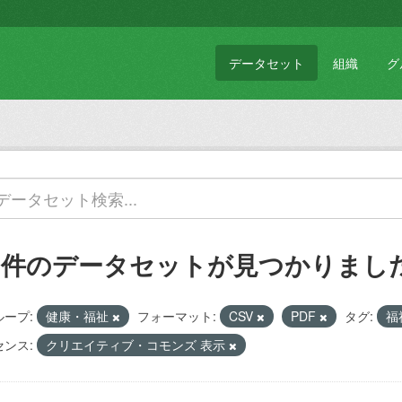
データセット
組織
グ
1 件のデータセットが見つかりまし
ループ:
健康・福祉
フォーマット:
CSV
PDF
タグ:
福
センス:
クリエイティブ・コモンズ 表示