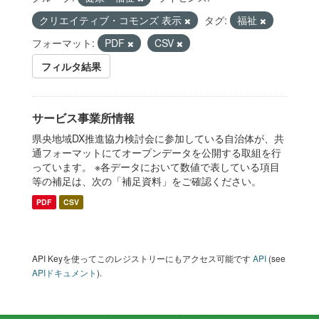
クリエイティブ・コモンズ 表示
タグ:
福祉
フォーマット:
PDF
CSV
フィルタ結果
サービス事業所情報
県央地域DX推進協力検討会に参加している自治体が、共
通フォーマットにてオープンデータを公開する取組を行
っています。 ※各データにおいて数値で表している項目
等の補足は、次の「補足資料」をご確認ください。
PDF
CSV
API Keyを使ってこのレジストリーにもアクセス可能です
API
(see
APIドキュメント
).