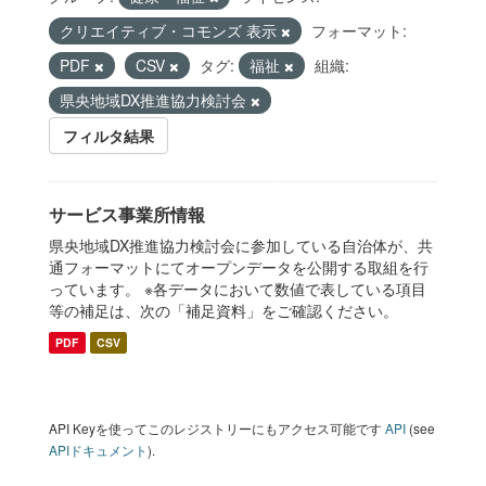
クリエイティブ・コモンズ 表示
フォーマット:
PDF
CSV
タグ:
福祉
組織:
県央地域DX推進協力検討会
フィルタ結果
サービス事業所情報
県央地域DX推進協力検討会に参加している自治体が、共
通フォーマットにてオープンデータを公開する取組を行
っています。 ※各データにおいて数値で表している項目
等の補足は、次の「補足資料」をご確認ください。
PDF
CSV
API Keyを使ってこのレジストリーにもアクセス可能です
API
(see
APIドキュメント
).