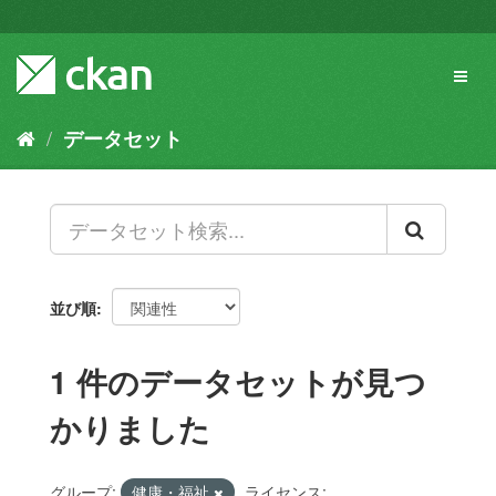
ス
キ
ッ
Toggl
プ
naviga
し
て
データセット
内
容
へ
並び順
1 件のデータセットが見つ
かりました
グループ:
健康・福祉
ライセンス: