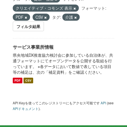
クリエイティブ・コモンズ 表示
フォーマット:
PDF
CSV
タグ:
介護
フィルタ結果
サービス事業所情報
県央地域DX推進協力検討会に参加している自治体が、共
通フォーマットにてオープンデータを公開する取組を行
っています。 ※各データにおいて数値で表している項目
等の補足は、次の「補足資料」をご確認ください。
PDF
CSV
API Keyを使ってこのレジストリーにもアクセス可能です
API
(see
APIドキュメント
).