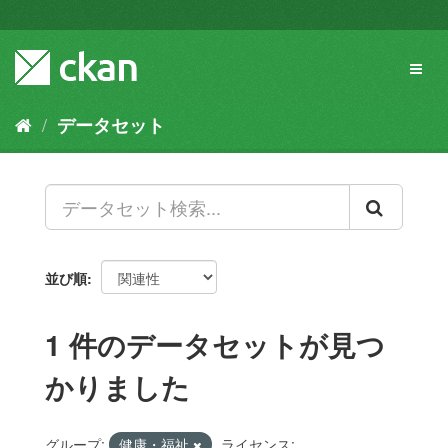
ス
キ
ッ
Toggl
プ
naviga
し
て
データセット
内
容
へ
並び順
1 件のデータセットが見つ
かりました
グループ:
健康・福祉
ライセンス: