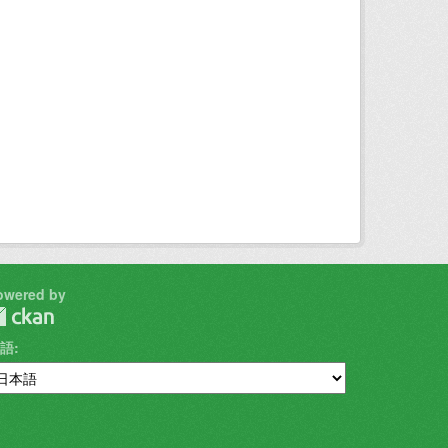
owered by
語