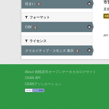
市
住まい
1
直
CS
フォーマット
CSV
1
AP
ライセンス
クリエイティブ・コモンズ 表示
1
About 相模原市オープンデータカタログサイト
CKAN API
CKANアソシエーション