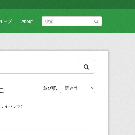
ループ
About
た
並び順
ライセンス: