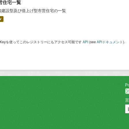
営住宅一覧
接建設型及び借上げ型市営住宅の一覧
V
I Keyを使ってこのレジストリーにもアクセス可能です
API
(see
APIドキュメント
).
P
言