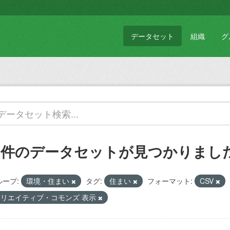
データセット
組織
グ
1 件のデータセットが見つかりまし
ループ:
環境・住まい
タグ:
住まい
フォーマット:
CSV
クリエイティブ・コモンズ 表示