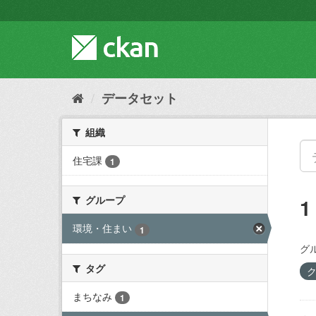
ス
キ
ッ
プ
し
て
内
データセット
容
へ
組織
住宅課
1
グループ
環境・住まい
1
グ
タグ
まちなみ
1