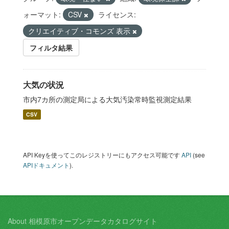
ォーマット:
CSV
ライセンス:
クリエイティブ・コモンズ 表示
フィルタ結果
大気の状況
市内7カ所の測定局による大気汚染常時監視測定結果
CSV
API Keyを使ってこのレジストリーにもアクセス可能です
API
(see
APIドキュメント
).
About 相模原市オープンデータカタログサイト