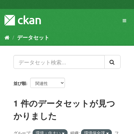
ス
キ
ッ
Toggl
プ
naviga
し
て
データセット
内
容
へ
並び順
1 件のデータセットが見つ
かりました
グループ:
環境・住まい
組織:
環境保全課
フ