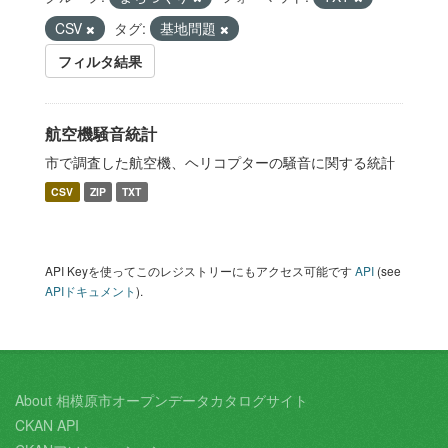
CSV
タグ:
基地問題
フィルタ結果
航空機騒音統計
市で調査した航空機、ヘリコプターの騒音に関する統計
CSV
ZIP
TXT
API Keyを使ってこのレジストリーにもアクセス可能です
API
(see
APIドキュメント
).
About 相模原市オープンデータカタログサイト
CKAN API