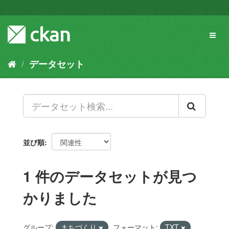
ス
キ
ッ
Toggl
プ
naviga
し
て
データセット
内
容
へ
並び順
1 件のデータセットが見つ
かりました
グループ:
まちづくり
フォーマット:
TXT