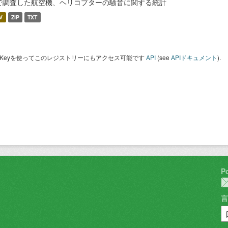
で調査した航空機、ヘリコプターの騒音に関する統計
V
ZIP
TXT
I Keyを使ってこのレジストリーにもアクセス可能です
API
(see
APIドキュメント
).
P
言