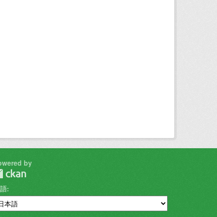
owered by
語