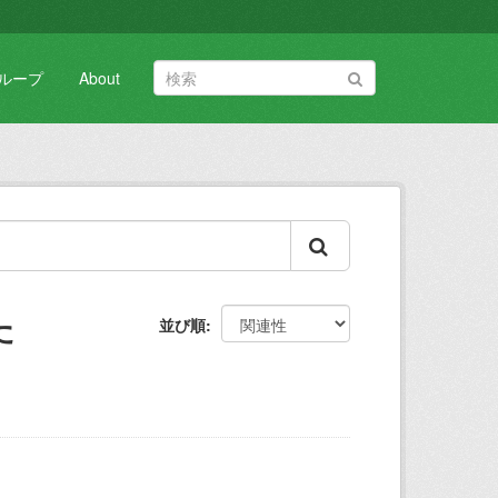
ループ
About
た
並び順