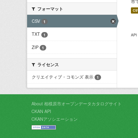
市
フォーマット
CS
CSV
1
TXT
1
AP
ZIP
1
ライセンス
クリエイティブ・コモンズ 表示
1
About 相模原市オープンデータカタログサイト
CKAN API
CKANアソシエーション