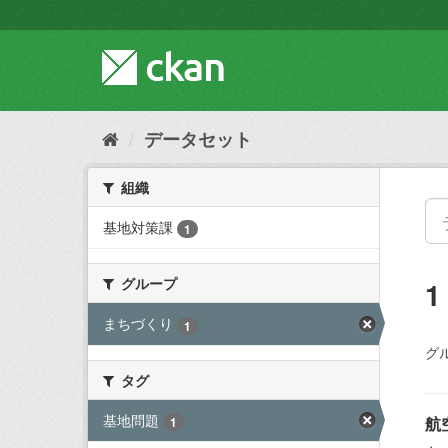
ス
キ
ッ
プ
し
て
内
データセット
容
へ
組織
基地対策課
1
グループ
まちづくり
1
グ
タグ
基地問題
航
1