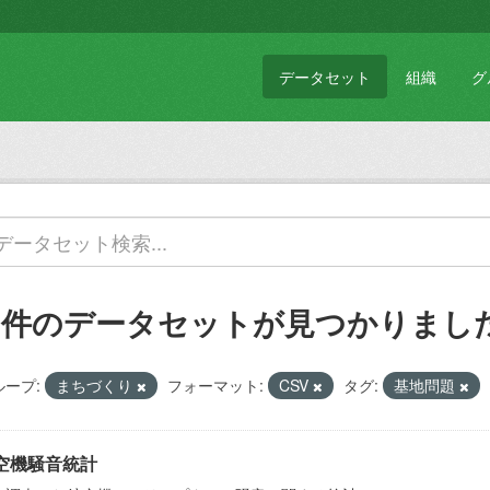
データセット
組織
グ
1 件のデータセットが見つかりまし
ループ:
まちづくり
フォーマット:
CSV
タグ:
基地問題
空機騒音統計