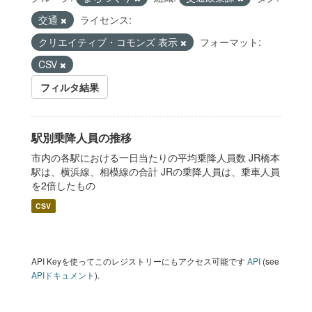
交通
ライセンス:
クリエイティブ・コモンズ 表示
フォーマット:
CSV
フィルタ結果
駅別乗降人員の推移
市内の各駅における一日当たりの平均乗降人員数 JR橋本
駅は、横浜線、相模線の合計 JRの乗降人員は、乗車人員
を2倍したもの
CSV
API Keyを使ってこのレジストリーにもアクセス可能です
API
(see
APIドキュメント
).