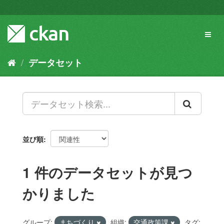
ス
キ
ッ
Toggl
プ
naviga
し
て
データセット
内
容
へ
並び順
1 件のデータセットが見つ
かりました
グループ:
まちづくり
組織:
交通政策課
タグ: