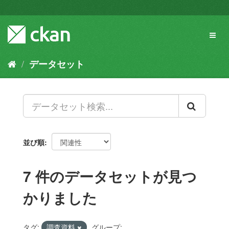
ス
キ
ッ
Toggl
プ
naviga
し
て
データセット
内
容
へ
並び順
7 件のデータセットが見つ
かりました
タグ:
調査資料
グループ: