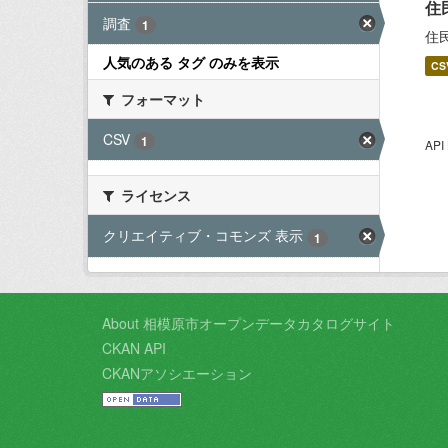
住
調査
1
住
人気のある タグ のみを表示
CS
フォーマット
CSV
1
AP
ライセンス
クリエイティブ・コモンズ 表示
1
About 相模原市オープンデータカタログサイト
CKAN API
CKANアソシエーション