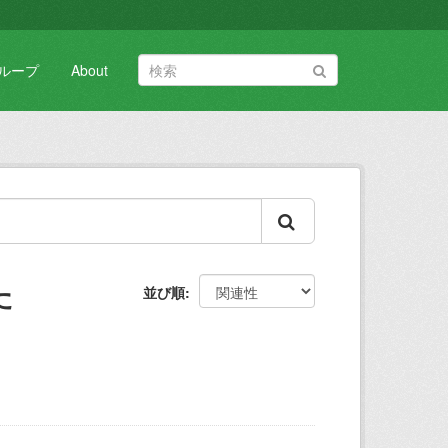
ループ
About
た
並び順