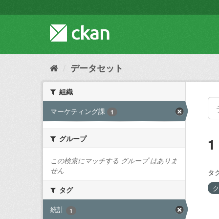
ス
キ
ッ
プ
し
て
内
データセット
容
へ
組織
マーケティング課
1
グループ
この検索にマッチする グループ はありま
せん
タグ
タグ
統計
1