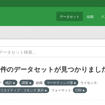
データセット
組織
グ
1 件のデータセットが見つかりまし
:
統計
調査
組織:
マーケティング課
ライセンス:
クリエイティブ・コモンズ 表示
フォーマット:
CSV