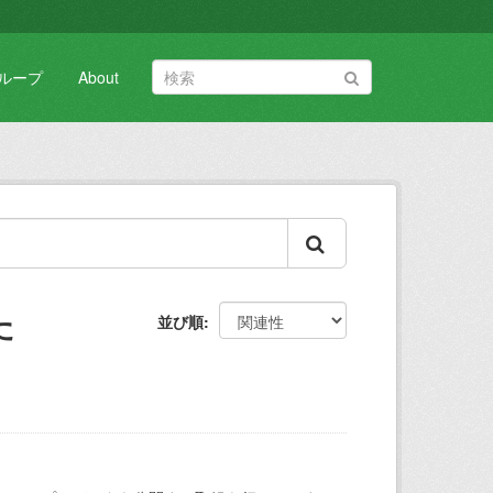
ループ
About
た
並び順