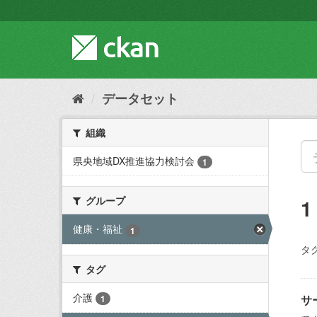
ス
キ
ッ
プ
し
て
内
データセット
容
へ
組織
県央地域DX推進協力検討会
1
グループ
健康・福祉
1
タグ
タグ
介護
サ
1