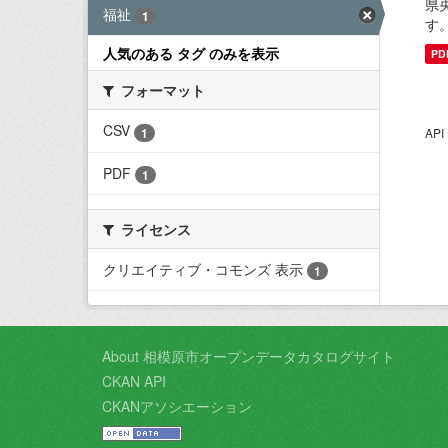
県
福祉
1
す
人気のある タグ のみを表示
PD
フォーマット
CSV
1
AP
PDF
1
ライセンス
クリエイティブ・コモンズ 表示
1
About 相模原市オープンデータカタログサイト
CKAN API
CKANアソシエーション