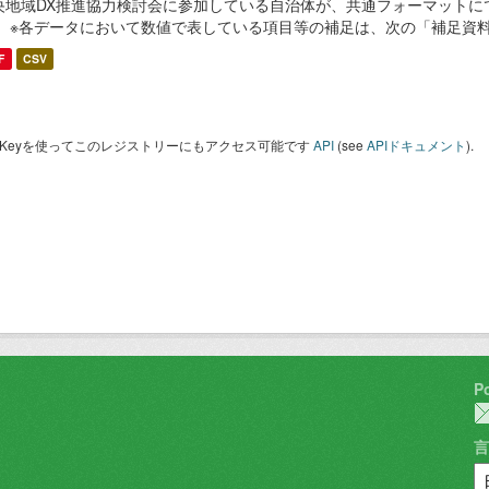
央地域DX推進協力検討会に参加している自治体が、共通フォーマットに
。 ※各データにおいて数値で表している項目等の補足は、次の「補足資
F
CSV
I Keyを使ってこのレジストリーにもアクセス可能です
API
(see
APIドキュメント
).
P
言