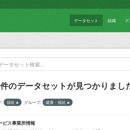
データセット
組織
グ
1 件のデータセットが見つかりまし
:
福祉
グループ:
健康・福祉
ービス事業所情報