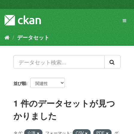
ス
キ
ッ
Toggl
プ
naviga
し
て
データセット
内
容
へ
並び順
1 件のデータセットが見つ
かりました
タグ:
介護
フォーマット:
CSV
PDF
グ