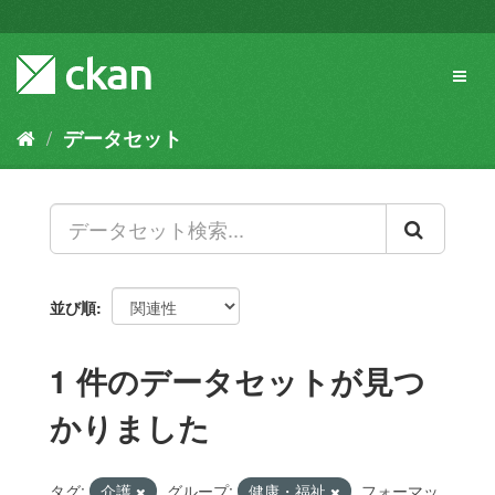
ス
キ
ッ
Toggl
プ
naviga
し
て
データセット
内
容
へ
並び順
1 件のデータセットが見つ
かりました
タグ:
介護
グループ:
健康・福祉
フォーマッ