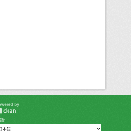
owered by
語