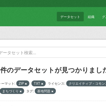
データセット
組織
グ
1 件のデータセットが見つかりまし
ォーマット:
ZIP
TXT
ライセンス:
クリエイティブ・コモン
まちづくり
タグ:
基地問題