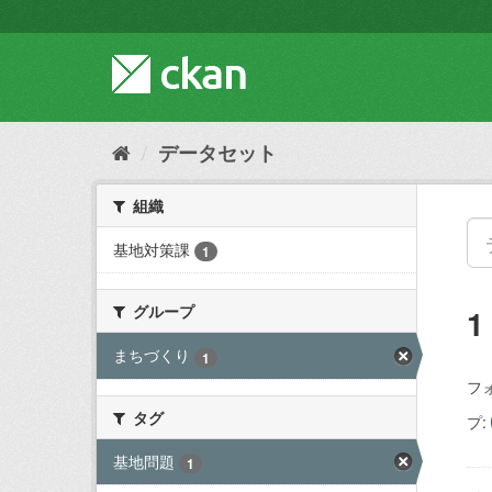
ス
キ
ッ
プ
し
て
内
データセット
容
へ
組織
基地対策課
1
グループ
まちづくり
1
フ
タグ
プ:
基地問題
1