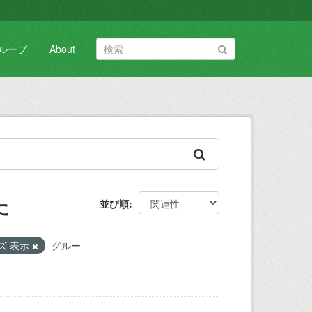
ループ
About
た
並び順
ズ 表示
グルー