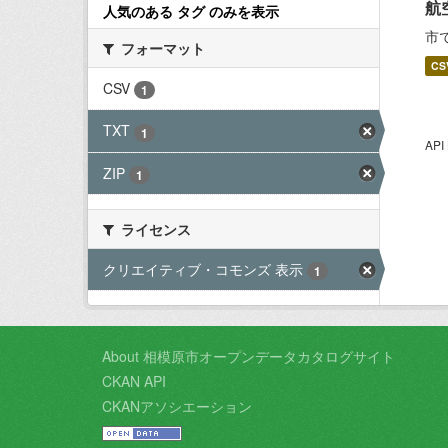
航
人気のある タグ のみを表示
市
フォーマット
CS
CSV
1
TXT
1
AP
ZIP
1
ライセンス
クリエイティブ・コモンズ 表示
1
About 相模原市オープンデータカタログサイト
CKAN API
CKANアソシエーション