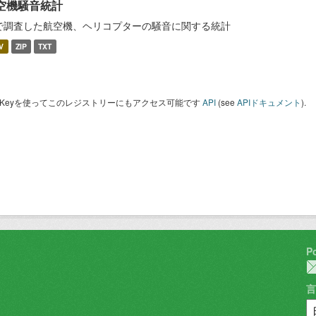
空機騒音統計
で調査した航空機、ヘリコプターの騒音に関する統計
V
ZIP
TXT
I Keyを使ってこのレジストリーにもアクセス可能です
API
(see
APIドキュメント
).
P
言