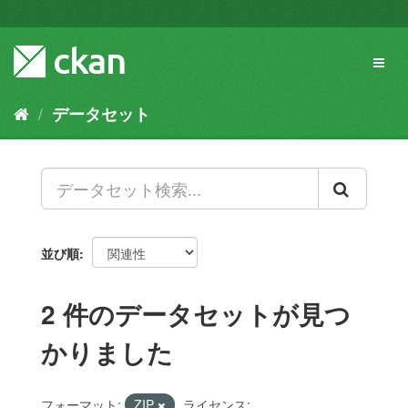
ス
キ
ッ
Toggl
プ
naviga
し
て
データセット
内
容
へ
並び順
2 件のデータセットが見つ
かりました
フォーマット:
ZIP
ライセンス: