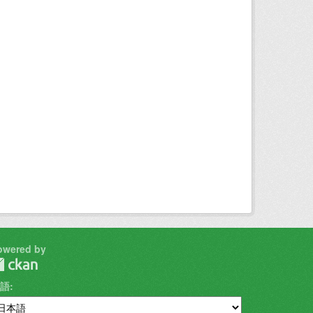
owered by
語