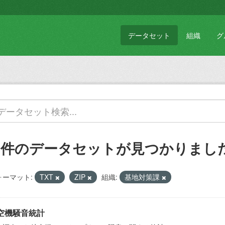
データセット
組織
グ
1 件のデータセットが見つかりまし
ォーマット:
TXT
ZIP
組織:
基地対策課
空機騒音統計