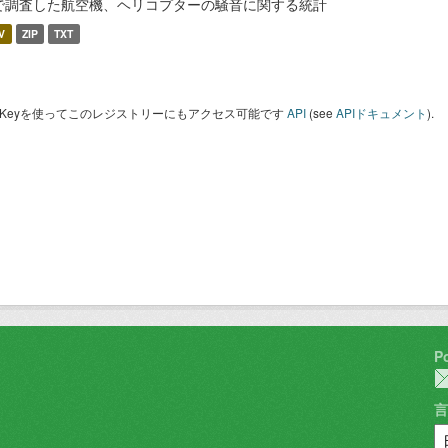
で調査した航空機、ヘリコプターの騒音に関する統計
V
ZIP
TXT
I Keyを使ってこのレジストリーにもアクセス可能です
API
(see
APIドキュメント
).
P
言