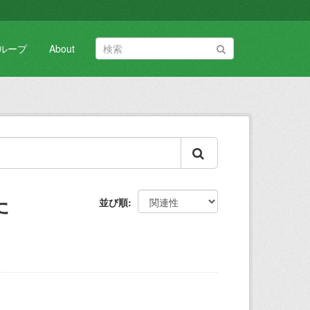
ループ
About
た
並び順