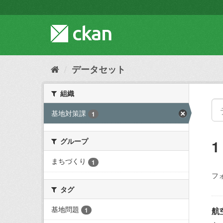
ス
キ
ッ
プ
し
て
内
データセット
容
へ
組織
基地対策課
1
グループ
まちづくり
1
フ
タグ
基地問題
航
1