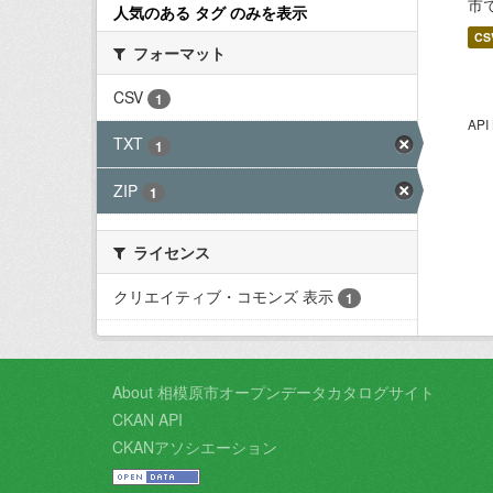
市
人気のある タグ のみを表示
CS
フォーマット
CSV
1
AP
TXT
1
ZIP
1
ライセンス
クリエイティブ・コモンズ 表示
1
About 相模原市オープンデータカタログサイト
CKAN API
CKANアソシエーション