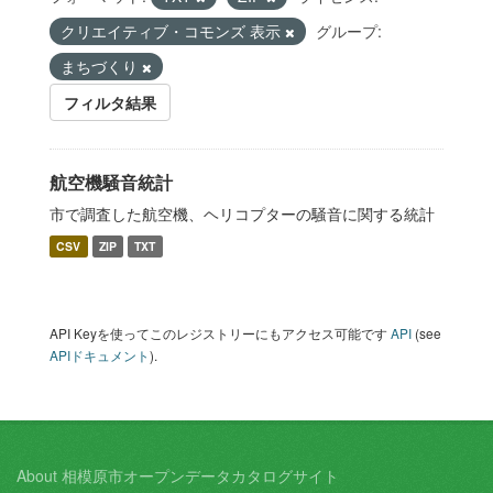
クリエイティブ・コモンズ 表示
グループ:
まちづくり
フィルタ結果
航空機騒音統計
市で調査した航空機、ヘリコプターの騒音に関する統計
CSV
ZIP
TXT
API Keyを使ってこのレジストリーにもアクセス可能です
API
(see
APIドキュメント
).
About 相模原市オープンデータカタログサイト