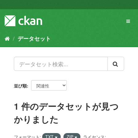
ス
キ
ッ
Toggl
プ
naviga
し
て
データセット
内
容
へ
並び順
1 件のデータセットが見つ
かりました
フォーマット:
TXT
ZIP
ライセンス: