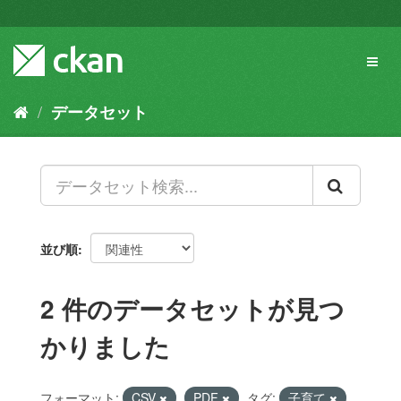
ス
キ
ッ
Toggl
プ
naviga
し
て
データセット
内
容
へ
並び順
2 件のデータセットが見つ
かりました
フォーマット:
CSV
PDF
タグ:
子育て