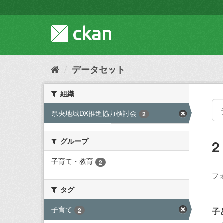
ス
キ
ッ
プ
し
て
内
データセット
容
へ
組織
県央地域DX推進協力検討会
2
グループ
子育て・教育
2
フ
タグ
子育て
子
2