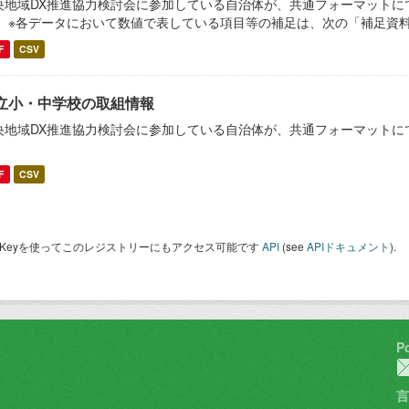
央地域DX推進協力検討会に参加している自治体が、共通フォーマットに
。 ※各データにおいて数値で表している項目等の補足は、次の「補足資
F
CSV
立小・中学校の取組情報
央地域DX推進協力検討会に参加している自治体が、共通フォーマットに
。
F
CSV
I Keyを使ってこのレジストリーにもアクセス可能です
API
(see
APIドキュメント
).
P
言