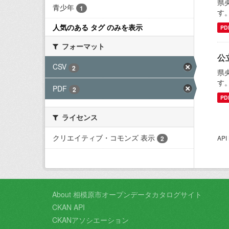
県
青少年
1
す
人気のある タグ のみを表示
PD
フォーマット
公
CSV
2
県
す
PDF
2
PD
ライセンス
クリエイティブ・コモンズ 表示
AP
2
About 相模原市オープンデータカタログサイト
CKAN API
CKANアソシエーション