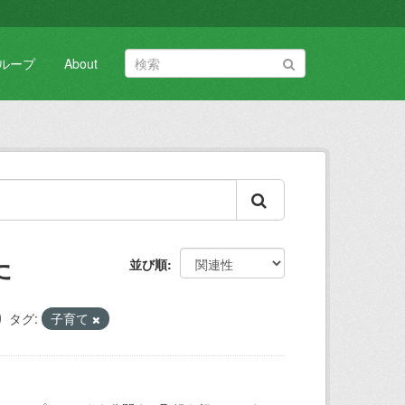
ループ
About
た
並び順
タグ:
子育て