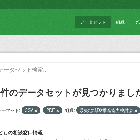
データセット
組織
グ
2 件のデータセットが見つかりまし
ォーマット:
CSV
PDF
組織:
県央地域DX推進協力検討会
どもの相談窓口情報