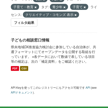
子育て・教育
タグ:
青少年
子育て
ライ
センス:
クリエイティブ・コモンズ 表示
フィルタ結果
子どもの相談窓口情報
県央地域DX推進協力検討会に参加している自治体が、共
通フォーマットにてオープンデータを公開する取組を行
っています。 ※各データにおいて数値で表している項目
等の補足は、次の「補足資料」をご確認ください。
PDF
CSV
API Keyを使ってこのレジストリーにもアクセス可能です
API
(see
APIドキュメント
).