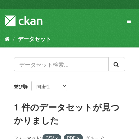
ス
キ
ッ
Toggl
プ
naviga
し
て
データセット
内
容
へ
並び順
1 件のデータセットが見つ
かりました
フォーマット:
CSV
PDF
グループ: