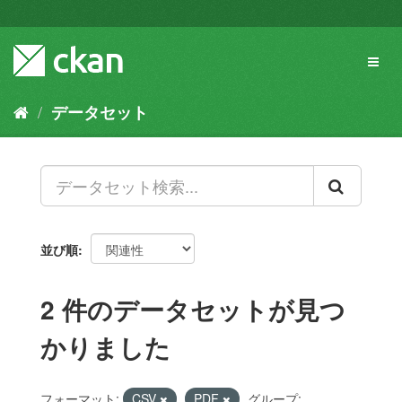
ス
キ
ッ
Toggl
プ
naviga
し
て
データセット
内
容
へ
並び順
2 件のデータセットが見つ
かりました
フォーマット:
CSV
PDF
グループ: