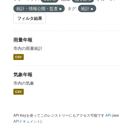
統計・情報公開・監査
タグ:
統計
フィルタ結果
雨量年報
市内の雨量統計
CSV
気象年報
市内の気象
CSV
API Keyを使ってこのレジストリーにもアクセス可能です
API
(see
APIドキュメント
).