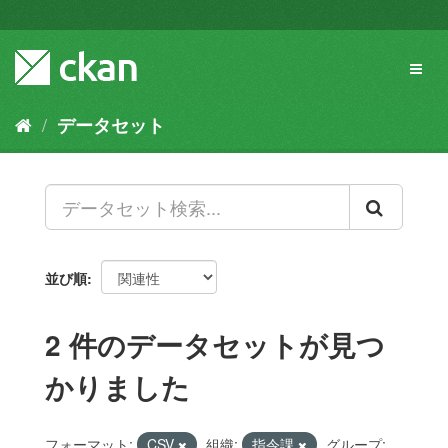
ス
キ
ッ
Toggl
プ
naviga
し
て
データセット
内
容
へ
並び順
2 件のデータセットが見つ
かりました
フォーマット:
CSV
組織:
指令課
グループ: