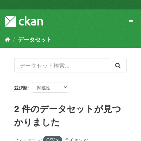
ス
キ
ッ
Toggl
プ
naviga
し
て
データセット
内
容
へ
並び順
2 件のデータセットが見つ
かりました
フォーマット:
CSV
ライセンス: