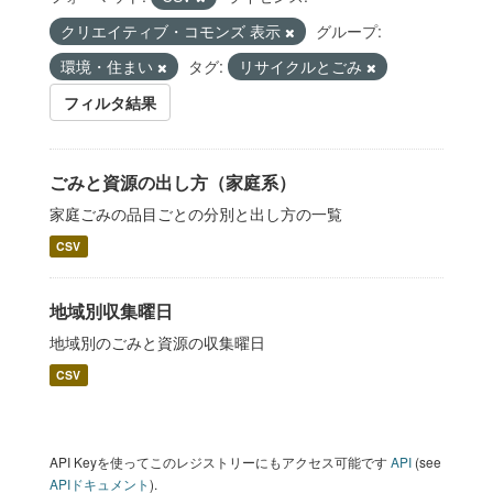
クリエイティブ・コモンズ 表示
グループ:
環境・住まい
タグ:
リサイクルとごみ
フィルタ結果
ごみと資源の出し方（家庭系）
家庭ごみの品目ごとの分別と出し方の一覧
CSV
地域別収集曜日
地域別のごみと資源の収集曜日
CSV
API Keyを使ってこのレジストリーにもアクセス可能です
API
(see
APIドキュメント
).