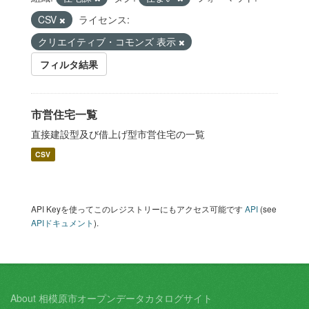
CSV
ライセンス:
クリエイティブ・コモンズ 表示
フィルタ結果
市営住宅一覧
直接建設型及び借上げ型市営住宅の一覧
CSV
API Keyを使ってこのレジストリーにもアクセス可能です
API
(see
APIドキュメント
).
About 相模原市オープンデータカタログサイト