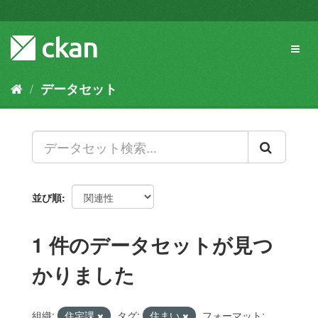
ス
キ
ッ
Toggl
プ
naviga
し
て
データセット
内
容
へ
並び順
1 件のデータセットが見つ
かりました
組織:
住宅課
タグ:
住まい
フォーマット: