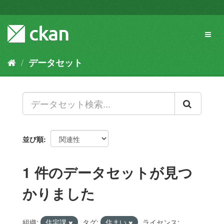
ス
キ
ッ
Toggl
プ
naviga
し
て
データセット
内
容
へ
並び順
1 件のデータセットが見つ
かりました
組織:
住宅課
タグ:
住まい
ライセンス: