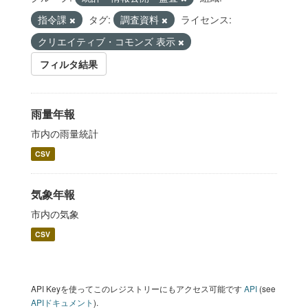
指令課
タグ:
調査資料
ライセンス:
クリエイティブ・コモンズ 表示
フィルタ結果
雨量年報
市内の雨量統計
CSV
気象年報
市内の気象
CSV
API Keyを使ってこのレジストリーにもアクセス可能です
API
(see
APIドキュメント
).