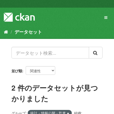
ス
キ
ッ
Toggl
プ
naviga
し
て
データセット
内
容
へ
並び順
2 件のデータセットが見つ
かりました
グループ:
統計・情報公開・監査
組織: