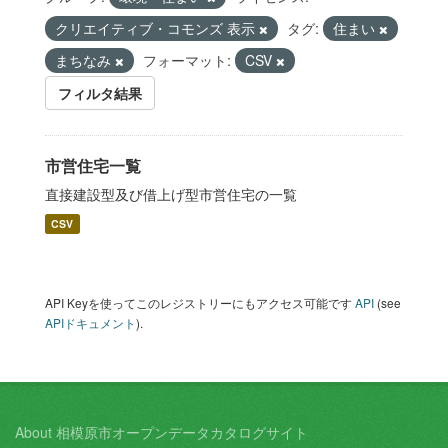
クリエイティブ・コモンズ 表示
タグ:
住まい
まちなみ
フォーマット:
CSV
フィルタ結果
市営住宅一覧
直接建設型及び借上げ型市営住宅の一覧
CSV
API Keyを使ってこのレジストリーにもアクセス可能です
API
(see
APIドキュメント
).
About 相模原市オープンデータカタログサイト