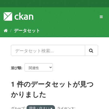
ス
キ
ッ
Toggl
プ
naviga
し
て
データセット
内
容
へ
並び順
1 件のデータセットが見つ
かりました
グループ:
環境・住まい
ライセンス: