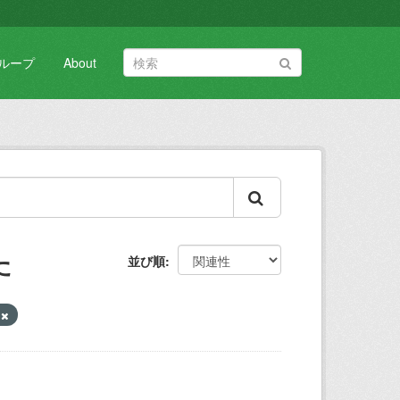
ループ
About
た
並び順
料