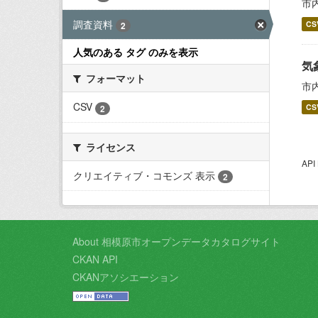
市
調査資料
CS
2
人気のある タグ のみを表示
気
フォーマット
市
CSV
CS
2
ライセンス
AP
クリエイティブ・コモンズ 表示
2
About 相模原市オープンデータカタログサイト
CKAN API
CKANアソシエーション