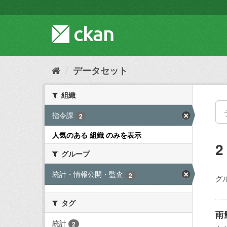
ス
キ
ッ
プ
し
て
内
データセット
容
へ
組織
指令課
2
人気のある 組織 のみを表示
グループ
統計・情報公開・監査
2
グ
タグ
雨
統計
2