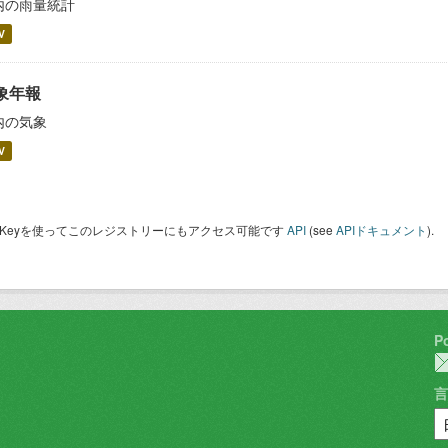
内の雨量統計
V
象年報
内の気象
V
I Keyを使ってこのレジストリーにもアクセス可能です
API
(see
APIドキュメント
).
P
言