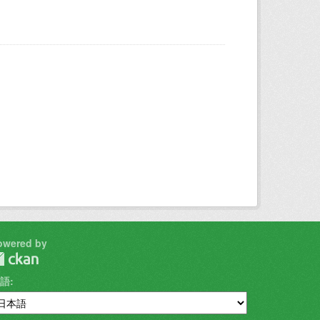
owered by
語