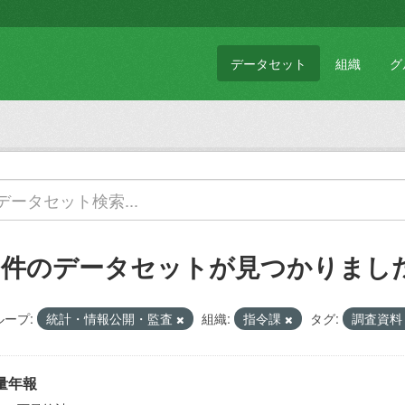
データセット
組織
グ
2 件のデータセットが見つかりまし
ループ:
統計・情報公開・監査
組織:
指令課
タグ:
調査資
量年報