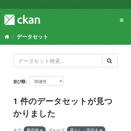
ス
キ
ッ
Toggl
プ
naviga
し
て
データセット
内
容
へ
並び順
1 件のデータセットが見つ
かりました
タグ:
農産物
グループ:
暮らし・手続き