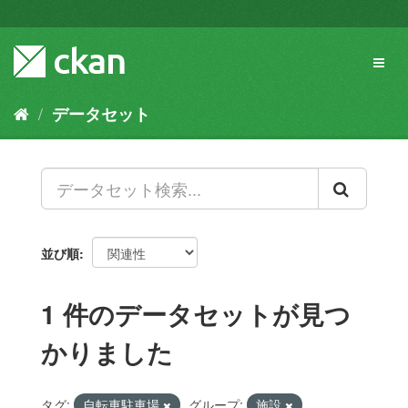
ス
キ
ッ
Toggl
プ
naviga
し
て
データセット
内
容
へ
並び順
1 件のデータセットが見つ
かりました
タグ:
自転車駐車場
グループ:
施設