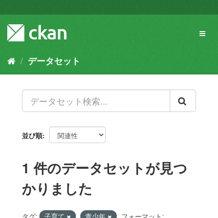
ス
キ
ッ
Toggl
プ
naviga
し
て
データセット
内
容
へ
並び順
1 件のデータセットが見つ
かりました
タグ:
子育て
青少年
フォーマット: