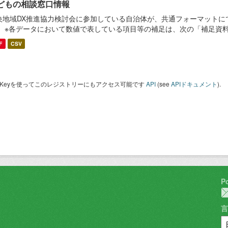
どもの相談窓口情報
央地域DX推進協力検討会に参加している自治体が、共通フォーマットに
。 ※各データにおいて数値で表している項目等の補足は、次の「補足資
F
CSV
I Keyを使ってこのレジストリーにもアクセス可能です
API
(see
APIドキュメント
).
P
言