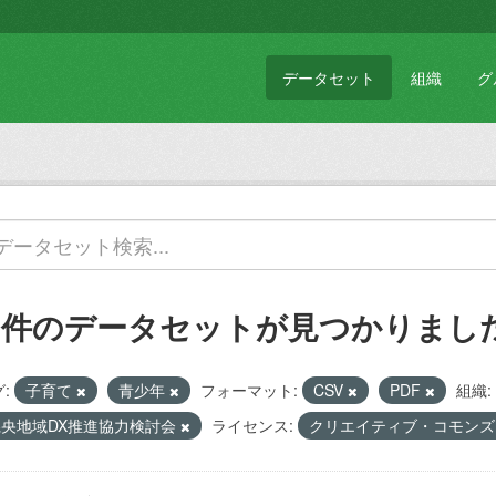
データセット
組織
グ
1 件のデータセットが見つかりまし
:
子育て
青少年
フォーマット:
CSV
PDF
組織:
県央地域DX推進協力検討会
ライセンス:
クリエイティブ・コモンズ