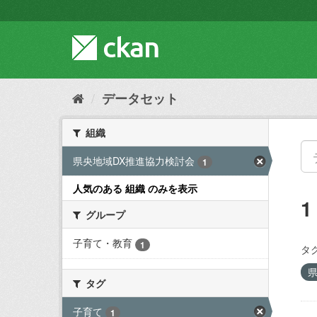
ス
キ
ッ
プ
し
て
内
データセット
容
へ
組織
県央地域DX推進協力検討会
1
人気のある 組織 のみを表示
グループ
子育て・教育
1
タグ
タグ
子育て
1