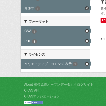
子
青少年
県
1
す
PD
フォーマット
CSV
1
AP
PDF
1
ライセンス
クリエイティブ・コモンズ 表示
1
About 相模原市オープンデータカタログサイト
CKAN API
CKANアソシエーション