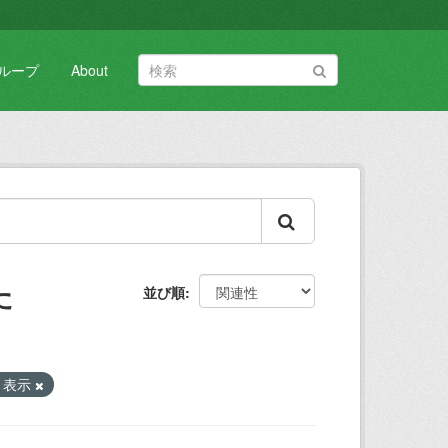
ループ
About
た
並び順
 表示