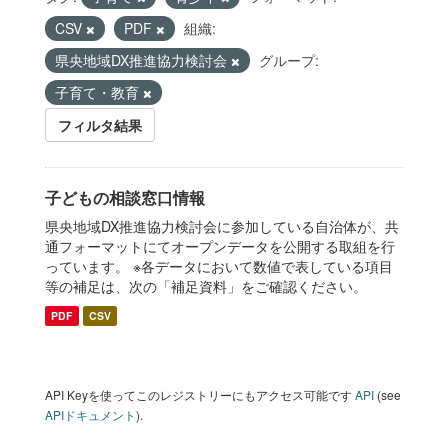
CSV
PDF
組織:
県央地域DX推進協力検討会
グループ:
子育て・教育
フィルタ結果
子どもの相談窓口情報
県央地域DX推進協力検討会に参加している自治体が、共
通フォーマットにてオープンデータを公開する取組を行
っています。 ※各データにおいて数値で表している項目
等の補足は、次の「補足資料」をご確認ください。
PDF
CSV
API Keyを使ってこのレジストリーにもアクセス可能です
API
(see
APIドキュメント
).