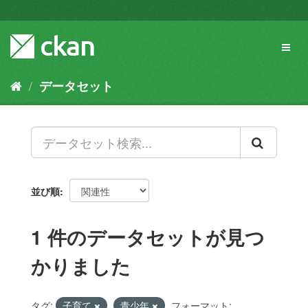
ス
キ
ッ
Toggl
プ
naviga
し
て
データセット
内
容
へ
並び順
1 件のデータセットが見つ
かりました
タグ:
子育て
青少年
フォーマット: