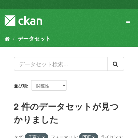
ス
キ
ッ
Toggl
プ
naviga
し
て
データセット
内
容
へ
並び順
2 件のデータセットが見つ
かりました
タグ:
子育て
フォーマット:
PDF
ライセンス: