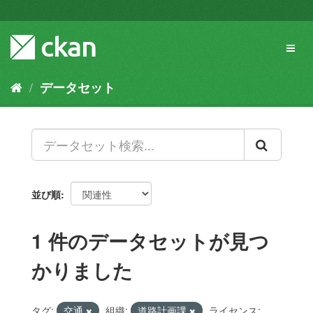
ス
キ
ッ
Toggl
プ
naviga
し
て
データセット
内
容
へ
並び順
1 件のデータセットが見つ
かりました
タグ:
交通
組織:
道路計画課
ライセンス: