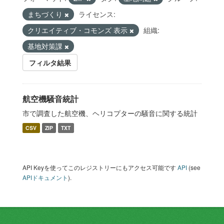
まちづくり
ライセンス:
クリエイティブ・コモンズ 表示
組織:
基地対策課
フィルタ結果
航空機騒音統計
市で調査した航空機、ヘリコプターの騒音に関する統計
CSV
ZIP
TXT
API Keyを使ってこのレジストリーにもアクセス可能です
API
(see
APIドキュメント
).