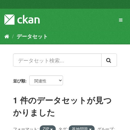
ス
キ
ッ
Toggl
プ
naviga
し
て
データセット
内
容
へ
並び順
1 件のデータセットが見つ
かりました
フォーマット:
ZIP
タグ:
基地問題
グループ: