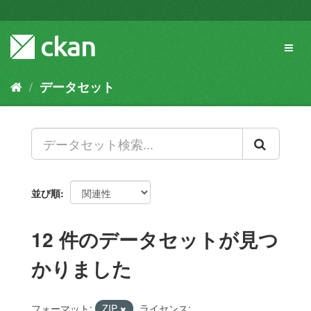
ス
キ
ッ
Toggl
プ
naviga
し
て
データセット
内
容
へ
並び順
12 件のデータセットが見つ
かりました
フォーマット:
ZIP
ライセンス: