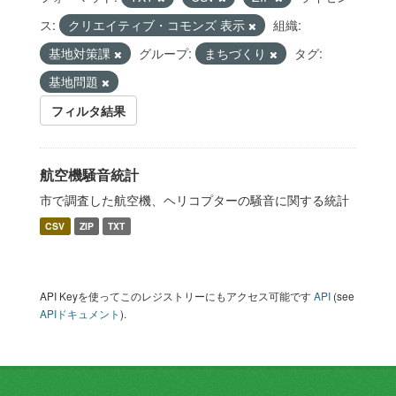
ス:
クリエイティブ・コモンズ 表示
組織:
基地対策課
グループ:
まちづくり
タグ:
基地問題
フィルタ結果
航空機騒音統計
市で調査した航空機、ヘリコプターの騒音に関する統計
CSV
ZIP
TXT
API Keyを使ってこのレジストリーにもアクセス可能です
API
(see
APIドキュメント
).