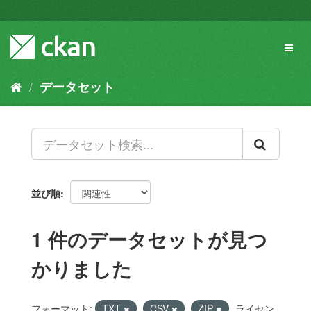
ス
キ
ッ
Toggl
プ
naviga
し
て
データセット
内
容
へ
並び順
1 件のデータセットが見つ
かりました
フォーマット:
TXT
CSV
ZIP
ライセン