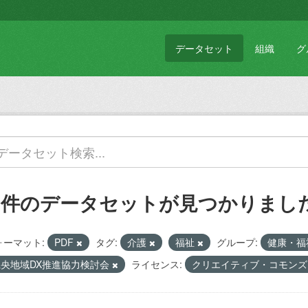
データセット
組織
グ
1 件のデータセットが見つかりまし
ォーマット:
PDF
タグ:
介護
福祉
グループ:
健康・
県央地域DX推進協力検討会
ライセンス:
クリエイティブ・コモンズ