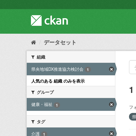
ス
キ
ッ
プ
し
て
内
データセット
容
へ
組織
県央地域DX推進協力検討会
1
人気のある 組織 のみを表示
グループ
健康・福祉
1
フ
タグ
介護
1