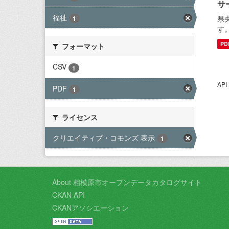
サ
福祉
県
1
す
PD
フォーマット
CSV
1
AP
PDF
1
ライセンス
クリエイティブ・コモンズ 表示
1
About 相模原市オープンデータカタログサイト
CKAN API
CKANアソシエーション