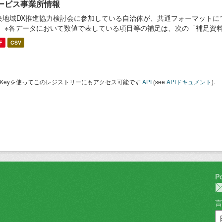
ービス事業所情報
央地域DX推進協力検討会に参加している自治体が、共通フォーマットに
。 ※各データにおいて数値で表している項目等の補足は、次の「補足資
F
CSV
I Keyを使ってこのレジストリーにもアクセス可能です
API
(see
APIドキュメント
).
P
言