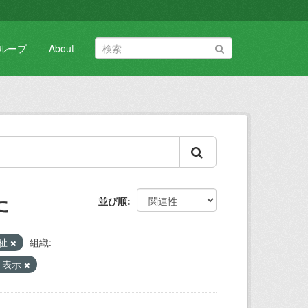
ループ
About
た
並び順
福祉
組織:
 表示