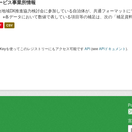
ービス事業所情報
央地域DX推進協力検討会に参加している自治体が、共通フォーマットに
。 ※各データにおいて数値で表している項目等の補足は、次の「補足資
F
CSV
I Keyを使ってこのレジストリーにもアクセス可能です
API
(see
APIドキュメント
).
P
言