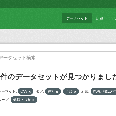
データセット
組織
グ
1 件のデータセットが見つかりまし
ォーマット:
CSV
タグ:
福祉
介護
組織:
県央地域DX
ループ:
健康・福祉