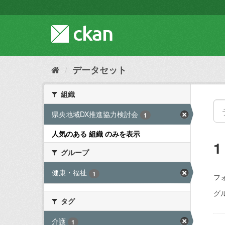
ス
キ
ッ
プ
し
て
内
データセット
容
へ
組織
県央地域DX推進協力検討会
1
人気のある 組織 のみを表示
グループ
健康・福祉
1
フ
グ
タグ
介護
1