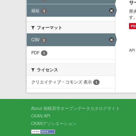
サ
福祉
県
1
す
PD
フォーマット
CSV
1
AP
PDF
1
ライセンス
クリエイティブ・コモンズ 表示
1
About 相模原市オープンデータカタログサイト
CKAN API
CKANアソシエーション