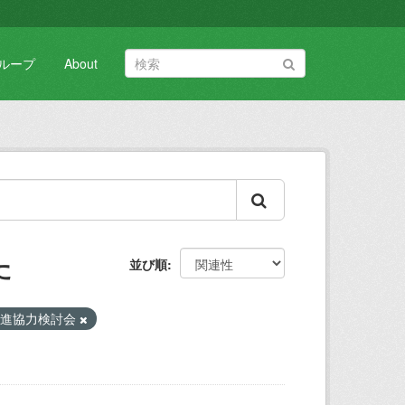
ループ
About
た
並び順
推進協力検討会