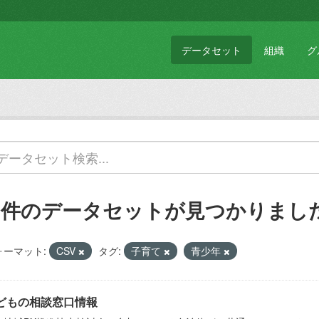
データセット
組織
グ
1 件のデータセットが見つかりまし
ォーマット:
CSV
タグ:
子育て
青少年
どもの相談窓口情報