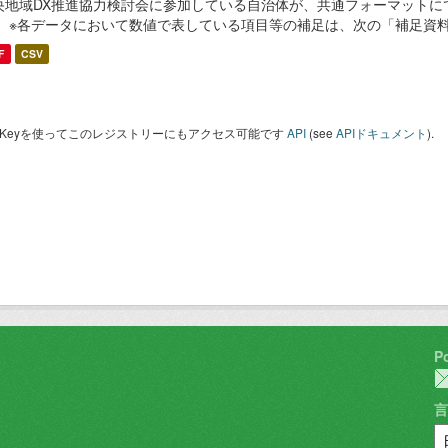
央地域DX推進協力検討会に参加している自治体が、共通フォーマットに
。 ※各データにおいて数値で表している項目等の補足は、次の「補足資
F
CSV
I Keyを使ってこのレジストリーにもアクセス可能です
API
(see
APIドキュメント
).
P
言