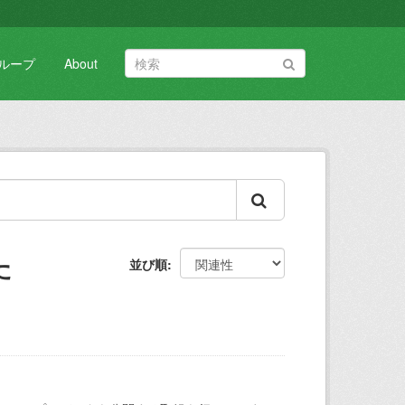
ループ
About
た
並び順