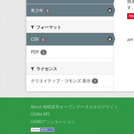
県
す
青少年
1
PD
フォーマット
CSV
1
AP
PDF
1
ライセンス
クリエイティブ・コモンズ 表示
1
About 相模原市オープンデータカタログサイト
CKAN API
CKANアソシエーション