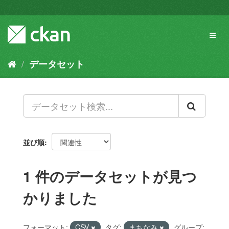
ス
キ
ッ
Toggl
プ
naviga
し
て
データセット
内
容
へ
並び順
1 件のデータセットが見つ
かりました
フォーマット:
CSV
タグ:
まちなみ
グループ: