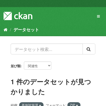
ス
キ
ッ
Toggl
プ
naviga
し
て
データセット
内
容
へ
並び順
1 件のデータセットが見つ
かりました
組織:
基地対策課
フォーマット:
ZIP