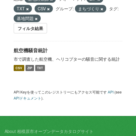
TXT
CSV
グループ:
まちづくり
タグ:
基地問題
フィルタ結果
航空機騒音統計
市で調査した航空機、ヘリコプターの騒音に関する統計
CSV
ZIP
TXT
API Keyを使ってこのレジストリーにもアクセス可能です
API
(see
APIドキュメント
).
About 相模原市オープンデータカタログサイト