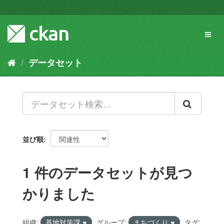
ス
キ
ッ
Toggl
プ
naviga
し
て
データセット
内
容
へ
並び順
1 件のデータセットが見つ
かりました
組織:
基地対策課
グループ:
まちづくり
タグ: