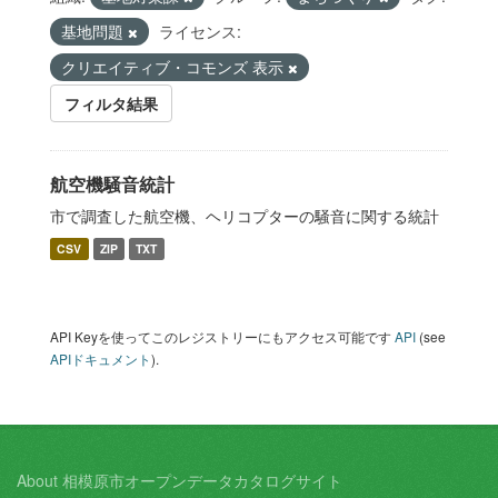
基地問題
ライセンス:
クリエイティブ・コモンズ 表示
フィルタ結果
航空機騒音統計
市で調査した航空機、ヘリコプターの騒音に関する統計
CSV
ZIP
TXT
API Keyを使ってこのレジストリーにもアクセス可能です
API
(see
APIドキュメント
).
About 相模原市オープンデータカタログサイト